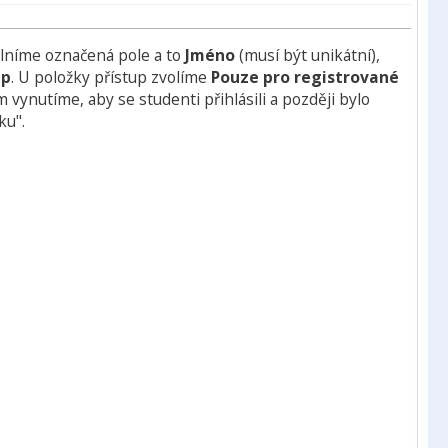
plníme označená pole a to
Jméno
(musí být unikátní),
up
. U položky přístup zvolíme
Pouze pro registrované
 vynutíme, aby se studenti přihlásili a později bylo
ku".