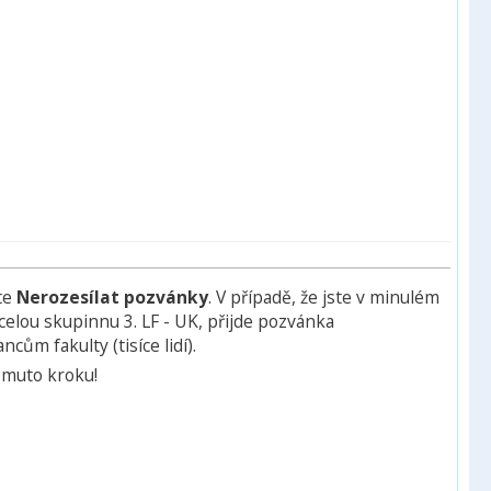
te
Nerozesílat pozvánky
. V případě, že jste v minulém
celou skupinnu 3. LF - UK, přijde pozvánka
ům fakulty (tisíce lidí).
omuto kroku!