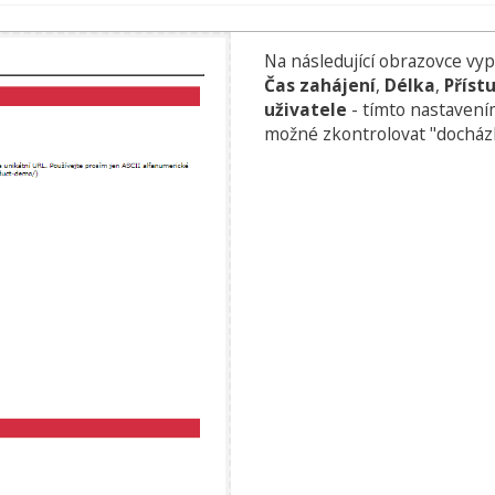
Na následující obrazovce vy
Čas zahájení
,
Délka
,
Příst
uživatele
- tímto nastavením
možné zkontrolovat "docház